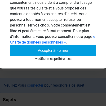
Pourriez vous me donner la référence de ce
consentement, nous aident à comprendre l’usage
receveur. exisite t il en rectangulaire 80X100
que vous faites du site et à vous proposer des
contenus adaptés à vos centres d’intérêt. Vous
par exemple...
pouvez à tout moment accepter, refuser ou
Où peut on trouver les notices techniques
personnaliser vos choix. Votre consentement est
d'installation de vos produits.
libre et peut être retiré à tout moment. Pour plus
Merci merci.
d’informations, vous pouvez consulter notre page
«
Charte de données personnelles »
.
Accepter & Fermer
Modifier mes préférences
Résultats - page 1 (2 résultats au total)
Veuillez vous
connecter
pour répondre à ce sujet
Sujets