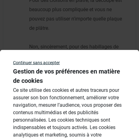
Pour des cloisons en plâtre, la découpe est
beaucoup plus compliquée et vous ne
pouvez pas utiliser n'importe quelle plaque
de plâtre.
Non, sincèrement, pour des habillages de
produits il n'a pas mieux que des panneaux
Continuer sans accepter
sous carrelage.
Gestion de vos préférences en matière
Wedi propose même un receveur de douche.
de cookies
Voir l'image ci-après.
Ce site utilise des cookies et autres traceurs pour
assurer son bon fonctionnement, améliorer votre
Bonne journée.
navigation, mesurer l’audience, vous proposer des
contenus multimédias et des publicités
personnalisées. Les cookies techniques sont
Je me lance dans le bricolage de ma salle de
indispensables et toujours activés. Les cookies
bains... Votre technique me séduit.
analytiques et marketing, soumis à votre