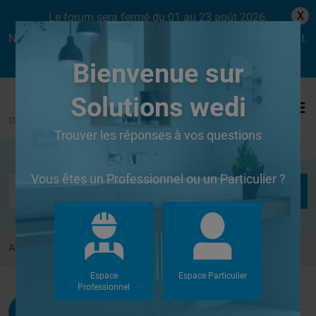
X
Le forum sera fermé du 01 au 23 août 2026.
Nous aurons le plaisir de vous retrouver dès le lundi 24 août.
Bienvenue sur
Solutions wedi
Trouver les réponses à vos questions
Se connecter
Vous êtes un Professionnel ou un Particulier ?
Accueil
Forums
Autres
Question d'un béotien...
Espace
Espace Particulier
Professionnel
Gabos
G