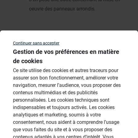
oeuvre des panneaux arrondis.
Continuer sans accepter
Résultats - page 1 (2 résultats au total)
Gestion de vos préférences en matière
de cookies
Ce site utilise des cookies et autres traceurs pour
Veuillez vous
connecter
pour répondre à ce sujet
assurer son bon fonctionnement, améliorer votre
navigation, mesurer l’audience, vous proposer des
Sujets
contenus multimédias et des publicités
personnalisées. Les cookies techniques sont
indispensables et toujours activés. Les cookies
Cabines de hammam
analytiques et marketing, soumis à votre
26 Sujets
consentement, nous aident à comprendre l’usage
Systèmes de panneaux à carreler
que vous faites du site et à vous proposer des
1206 Sujets
contenus adaptés à vos centres d’intérêt. Vous