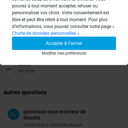
pouvez à tout moment accepter, refuser ou
Aménagement Agencement
personnaliser vos choix. Votre consentement est
21 Sujets
libre et peut être retiré à tout moment. Pour plus
d’informations, vous pouvez consulter notre page
«
Revêtement Finition
Charte de données personnelles »
.
19 Sujets
Accepter & Fermer
Douches à l'Italienne
Modifier mes préférences
1485 Sujets
Autres
949 Sujets
Autres questions
panneaux sous receveur de
CL
douche
13/06/2026 à 15h06 par clbouch