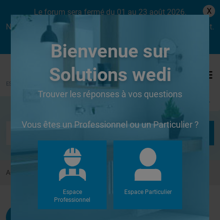
X
Le forum sera fermé du 01 au 23 août 2026.
Nous aurons le plaisir de vous retrouver dès le lundi 24 août.
Bienvenue sur
Solutions wedi
Trouver les réponses à vos questions
Se connecter
Vous êtes un Professionnel ou un Particulier ?
Accueil
Forums
Autres
Question colles
Espace
Espace Particulier
Professionnel
Yomapoitiers
G