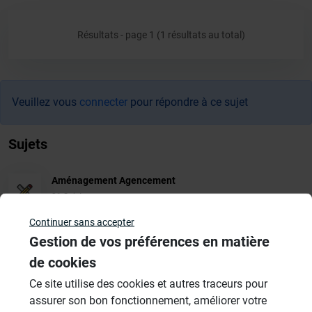
Résultats - page 1 (1 résultats au total)
Veuillez vous
connecter
pour répondre à ce sujet
Sujets
Aménagement Agencement
21 Sujets
Continuer sans accepter
Revêtement Finition
Gestion de vos préférences en matière
19 Sujets
de cookies
Douches à l'Italienne
Ce site utilise des cookies et autres traceurs pour
1485 Sujets
assurer son bon fonctionnement, améliorer votre