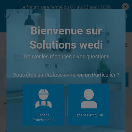
X
Le forum sera fermé du 01 au 23 août 2026.
Nous aurons le plaisir de vous retrouver dès le lundi 24 août.
Bienvenue sur
Solutions wedi
Trouver les réponses à vos questions
Se connecter
Vous êtes un Professionnel ou un Particulier ?
Accueil
Forums
Autres
Quelles chevilles pour vissage sur wedi ?
Espace
Espace Particulier
Professionnel