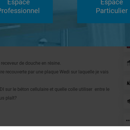
Espace
Espace
Su
Professionnel
Particulier
Répondre
ler
e receveur de douche en résine.
re recouverte par une plaque Wedi sur laquelle je vais
 sur le béton cellulaire et quelle colle utiliser entre le
us plaît?