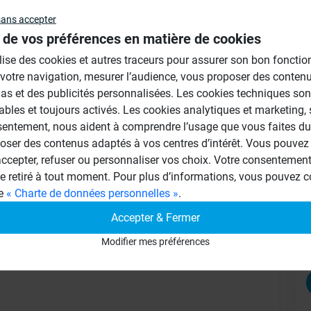
sans accepter
Au
 de vos préférences en matière de cookies
ilise des cookies et autres traceurs pour assurer son bon foncti
 votre navigation, mesurer l’audience, vous proposer des conten
as et des publicités personnalisées. Les cookies techniques son
ables et toujours activés. Les cookies analytiques et marketing,
éton cellulaire avec une colle à carrelage
sentement, nous aident à comprendre l’usage que vous faites du 
oser des contenus adaptés à vos centres d’intérêt. Vous pouvez 
cepter, refuser ou personnaliser vos choix. Votre consentement 
en appui sur 5 carreaux format 10x10 cms mini
re retiré à tout moment. Pour plus d’informations, vous pouvez c
r et panneau ( 1 à chaque angle + 1 céntré)
ge
« Charte de données personnelles »
.
le C2, le receveur lui nécessite un collage
Accepter & Fermer
e polymère wedi 610
Modifier mes préférences