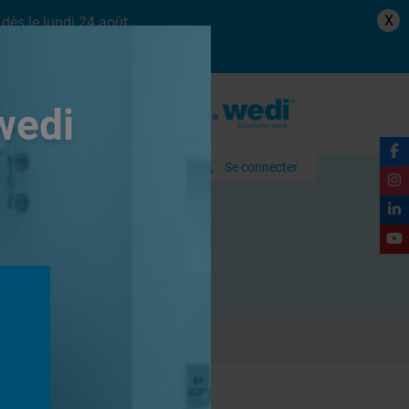
X
dès le lundi 24 août.
wedi
Se connecter