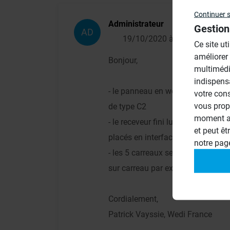
Continuer 
Administrateur
Gestion
AD
19/10/2020 à 12h10
Ce site ut
améliorer
Bonjour,
multimédi
indispens
- le panneau en wedi se colle au b
votre con
vous prop
de type C2
moment ac
- le receveur fini lui doit venir 
et peut êt
placés en interface entre receveu
notre pa
- les 5 carreaux se collent à la col
sur carreau par exemple à la coll
Cordialement,
Patrick Vayssie, Wedi France