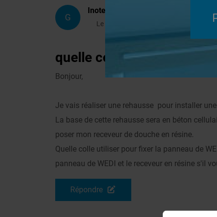
Inotec
G
Le 17/10/2020 à 11h10
quelle colle ?
Systèmes de panneaux à carre
Bonjour,
Je vais réaliser une rehausse pour installer un
La base de cette rehausse sera en béton cellulai
poser mon receveur de douche en résine.
Quelle colle utiliser pour fixer la panneau de WEDI
panneau de WEDI et le receveur en résine s'il vo
Répondre