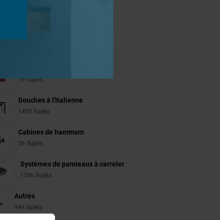
jets
Aménagement Agencement
21 Sujets
Revêtement Finition
19 Sujets
Douches à l'Italienne
1485 Sujets
Cabines de hammam
26 Sujets
Systèmes de panneaux à carreler
1206 Sujets
Autres
949 Sujets