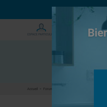
Le forum sera fermé
Bie
Accueil
Forums
Systèmes de panneaux à carrel