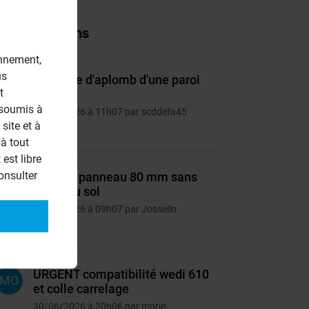
tres questions
onnement,
us
Montage d'aplomb d'une paroi
SC
t
40mm.
 soumis à
10/07/2026 à 11h07 par scddefa45
site et à
4
à tout
est libre
onsulter
Collage panneau 80 mm sans
JO
appui au sol
06/07/2026 à 09h07 par Josselin
6
URGENT compatibilité wedi 610
MO
et colle carrelage
30/06/2026 à 20h06 par morin