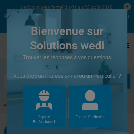
X
Le forum sera fermé du 01 au 23 août 2026.
Nous aurons le plaisir de vous retrouver dès le lundi 24 août.
Bienvenue sur
Solutions wedi
Trouver les réponses à vos questions
Se connecter
Vous êtes un Professionnel ou un Particulier ?
Accueil
Forums
Autres
probleme de niveau
Espace
Espace Particulier
Professionnel
Temin
G