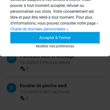
2
pouvez à tout moment accepter, refuser ou
personnaliser vos choix. Votre consentement est
libre et peut être retiré à tout moment. Pour plus
isolation d'un garde-
d’informations, vous pouvez consulter notre page
«
RO
manger
Charte de données personnelles »
.
10/06/2026 à 15h06 par Rosalie
Accepter & Fermer
2
Modifier mes préférences
Panneaux wedi et stockage
CE
13/12/2025 à 11h12 par Cetoda
2
Escalier de piscine wedi
PI
17/11/2025 à 16h11 par Pierrick
2