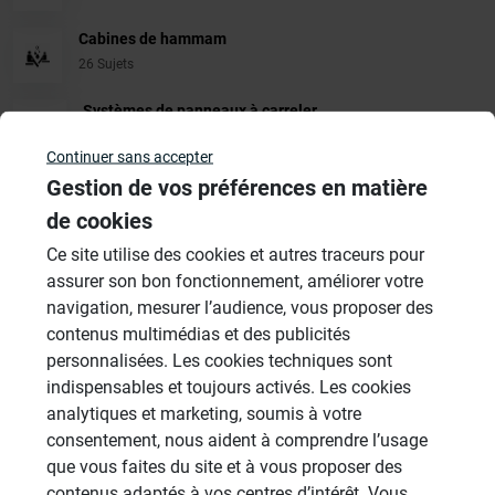
Cabines de hammam
26 Sujets
Systèmes de panneaux à carreler
1206 Sujets
Continuer sans accepter
Gestion de vos préférences en matière
Aménagement Agencement
21 Sujets
de cookies
Ce site utilise des cookies et autres traceurs pour
Autres
assurer son bon fonctionnement, améliorer votre
949 Sujets
navigation, mesurer l’audience, vous proposer des
contenus multimédias et des publicités
Autres questions
personnalisées. Les cookies techniques sont
indispensables et toujours activés. Les cookies
analytiques et marketing, soumis à votre
panneaux sous receveur de
consentement, nous aident à comprendre l’usage
CL
douche
que vous faites du site et à vous proposer des
13/06/2026 à 15h06 par clbouch
contenus adaptés à vos centres d’intérêt. Vous