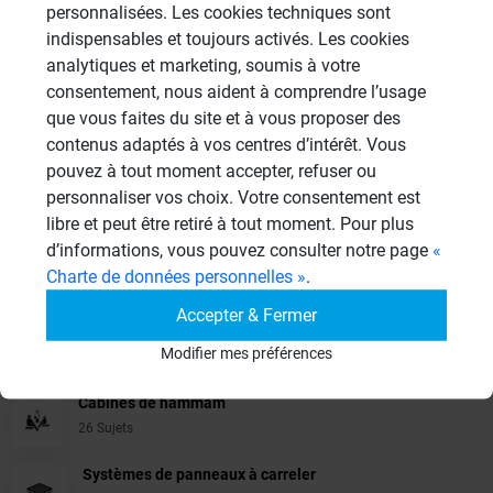
personnalisées. Les cookies techniques sont
indispensables et toujours activés. Les cookies
analytiques et marketing, soumis à votre
Veuillez vous
connecter
pour répondre à ce sujet
consentement, nous aident à comprendre l’usage
que vous faites du site et à vous proposer des
Sujets
contenus adaptés à vos centres d’intérêt. Vous
pouvez à tout moment accepter, refuser ou
Aménagement Agencement
personnaliser vos choix. Votre consentement est
21 Sujets
libre et peut être retiré à tout moment. Pour plus
d’informations, vous pouvez consulter notre page
«
Revêtement Finition
Charte de données personnelles »
.
19 Sujets
Accepter & Fermer
Douches à l'Italienne
Modifier mes préférences
1485 Sujets
Cabines de hammam
26 Sujets
Systèmes de panneaux à carreler