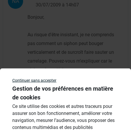
NA
30/07/2009 à 14h07
Bonjour,
Au risque d'être insistant, je ne comprends
pas comment un siphon peut bouger
verticalement et de surcroît faire sauter un
carrelage. Pouvez-vous m'expliquer car le
phénomène m'échappe.
Continuer sans accepter
Cordialement.
Gestion de vos préférences en matière
de cookies
Ce site utilise des cookies et autres traceurs pour
assurer son bon fonctionnement, améliorer votre
navigation, mesurer l’audience, vous proposer des
Résultats - page 1 (2 résultats au total)
contenus multimédias et des publicités