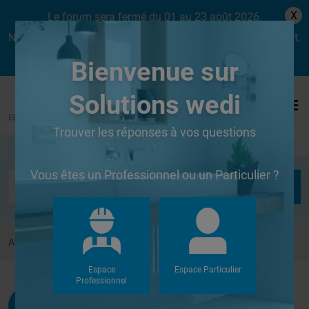
X
Le forum sera fermé du 01 au 23 août 2026.
Nous aurons le plaisir de vous retrouver dès le lundi 24 août.
Bienvenue sur
Solutions wedi
Trouver les réponses à vos questions
Se connecter
Vous êtes un Professionnel ou un Particulier ?
Accueil
Forums
Autres
Pose Wedi RIALTO
Espace
Espace Particulier
Professionnel
Naldon
G