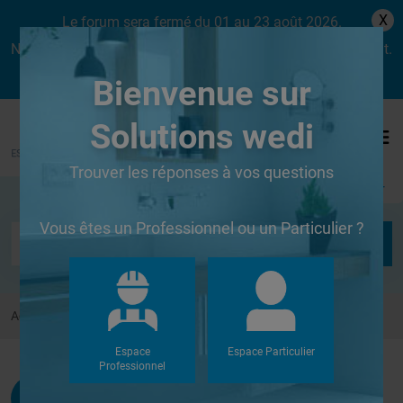
X
Le forum sera fermé du 01 au 23 août 2026.
Nous aurons le plaisir de vous retrouver dès le lundi 24 août.
Bienvenue sur
Solutions wedi
Trouver les réponses à vos questions
Se connecter
Vous êtes un Professionnel ou un Particulier ?
Accueil
Forums
Autres
pose wedi en réno sur CTBX
Espace
Espace Particulier
Professionnel
Jeanbt
G