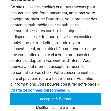
un conduit pvc avec de la colle PVC
Ce site utilise des cookies et autres traceurs pour
si vous pouvez compléter.. un grand merci.
assurer son bon fonctionnement, améliorer votre
navigation, mesurer l’audience, vous proposer des
contenus multimédias et des publicités
personnalisées. Les cookies techniques sont
Administrateur
indispensables et toujours activés. Les cookies
AD
10/08/2011 à 16h08
analytiques et marketing, soumis à votre
consentement, nous aident à comprendre l’usage
Le mastic PU s'utilise pour le collage et
que vous faites du site et à vous proposer des
l'assemblage des panneaux. Les jonctions
contenus adaptés à vos centres d’intérêt. Vous
des panneaux se font avec la bande
pouvez à tout moment accepter, refuser ou
personnaliser vos choix. Votre consentement est
étanche.
libre et peut être retiré à tout moment. Pour plus
Pas de fixation mécanique si un ragréage a
d’informations, vous pouvez consulter notre page
«
été fait sur le support bois;
Charte de données personnelles »
.
Pour le collage de l'Abs vous devez utiliser
Accepter & Fermer
une colle spécifique
Modifier mes préférences