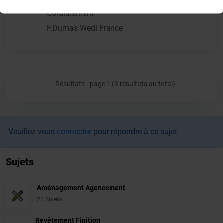
Cordialement
F.Dumas Wedi France
Résultats - page 1 (3 résultats au total)
Veuillez vous
connecter
pour répondre à ce sujet
Sujets
Aménagement Agencement
21 Sujets
Revêtement Finition