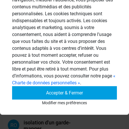
19 Sujets
contenus multimédias et des publicités
personnalisées. Les cookies techniques sont
Douches à l'Italienne
indispensables et toujours activés. Les cookies
1485 Sujets
analytiques et marketing, soumis à votre
consentement, nous aident à comprendre l’usage
Autres
que vous faites du site et à vous proposer des
949 Sujets
contenus adaptés à vos centres d’intérêt. Vous
pouvez à tout moment accepter, refuser ou
personnaliser vos choix. Votre consentement est
Autres questions
libre et peut être retiré à tout moment. Pour plus
d’informations, vous pouvez consulter notre page
«
panneaux sous receveur de
Charte de données personnelles »
.
CL
douche
Accepter & Fermer
13/06/2026 à 15h06 par clbouch
Modifier mes préférences
2
isolation d'un garde-
RO
manger