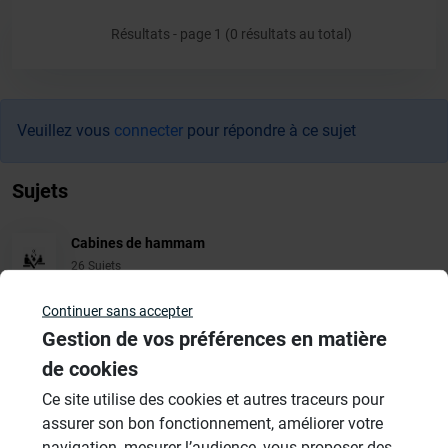
Résultats - page 1 (0 résultats au total)
Veuillez vous
connecter
pour répondre à ce sujet
Sujets
Cabines de hammam
26 Sujets
Systèmes de panneaux à carreler
Continuer sans accepter
1206 Sujets
Gestion de vos préférences en matière
de cookies
Aménagement Agencement
Ce site utilise des cookies et autres traceurs pour
21 Sujets
assurer son bon fonctionnement, améliorer votre
Revêtement Finition
navigation, mesurer l’audience, vous proposer des