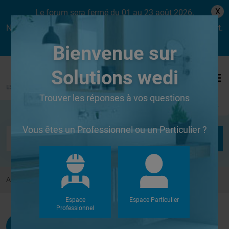
X
Le forum sera fermé du 01 au 23 août 2026.
Nous aurons le plaisir de vous retrouver dès le lundi 24 août.
Bienvenue sur
Solutions wedi
Trouver les réponses à vos questions
Se connecter
Vous êtes un Professionnel ou un Particulier ?
Accueil
Forums
Autres
pose plaques wedi 4mm
Espace
Espace Particulier
Professionnel
Huart
G