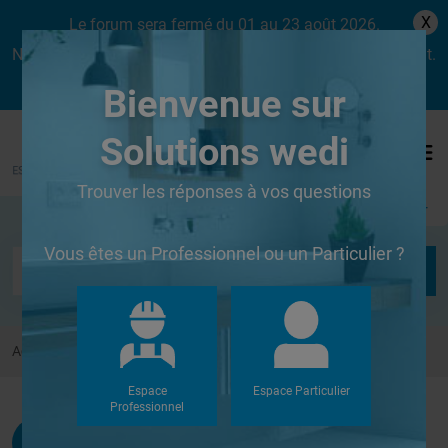
X
Le forum sera fermé du 01 au 23 août 2026.
Nous aurons le plaisir de vous retrouver dès le lundi 24 août.
Bienvenue sur
Solutions wedi
Trouver les réponses à vos questions
Se connecter
Vous êtes un Professionnel ou un Particulier ?
Accueil
Forums
Autres
Pose novice Venetto
Espace
Espace Particulier
Professionnel
Dodiflo
G