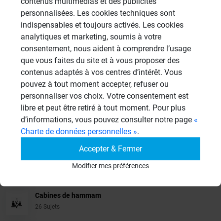
contenus multimédias et des publicités
personnalisées. Les cookies techniques sont
indispensables et toujours activés. Les cookies
analytiques et marketing, soumis à votre
Veuillez vous
connecter
pour répondre à ce sujet
consentement, nous aident à comprendre l’usage
que vous faites du site et à vous proposer des
contenus adaptés à vos centres d’intérêt. Vous
Sujets
pouvez à tout moment accepter, refuser ou
personnaliser vos choix. Votre consentement est
Aménagement Agencement
libre et peut être retiré à tout moment. Pour plus
21 Sujets
d’informations, vous pouvez consulter notre page
«
Charte de données personnelles »
.
Revêtement Finition
19 Sujets
Accepter & Fermer
Douches à l'Italienne
Modifier mes préférences
1485 Sujets
Cabines de hammam
26 Sujets