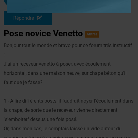
Le 28/11/2011 à 13h11
Répondre
Pose novice Venetto
Autres
Bonjour tout le monde et bravo pour ce forum trés instructif
:
J'ai un receveur venetto à poser, avec écoulement
horizontal, dans une maison neuve, sur chape béton qu'il
faut que je fasse?
1 - A lire différents posts, il faudrait noyer l'écoulement dans
la chape, de sorte que le receveur vienne directement
"s'emboiter" dessus une fois posé.
Or, dans mon cas, je comptais laissé un vide autour du
syphon, de façon à y avoir accés, par une trappe, au cas où.