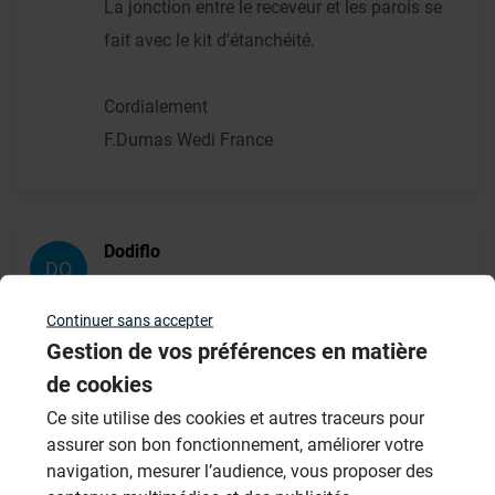
La jonction entre le receveur et les parois se
fait avec le kit d'étanchéité.
Cordialement
F.Dumas Wedi France
Dodiflo
DO
01/12/2011 à 11h12
Continuer sans accepter
Parfait, réponse claire, rapide et précise.
Gestion de vos préférences en matière
merci
de cookies
Ce site utilise des cookies et autres traceurs pour
assurer son bon fonctionnement, améliorer votre
navigation, mesurer l’audience, vous proposer des
Résultats - page 1 (2 résultats au total)