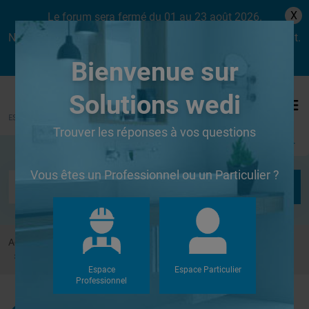
X
Le forum sera fermé du 01 au 23 août 2026.
Nous aurons le plaisir de vous retrouver dès le lundi 24 août.
Bienvenue sur
Solutions wedi
Trouver les réponses à vos questions
Se connecter
Vous êtes un Professionnel ou un Particulier ?
Accueil
Forums
Autres
meilleur choix en dehors de l'époxy pour les joints ?
Espace
Espace Particulier
Professionnel