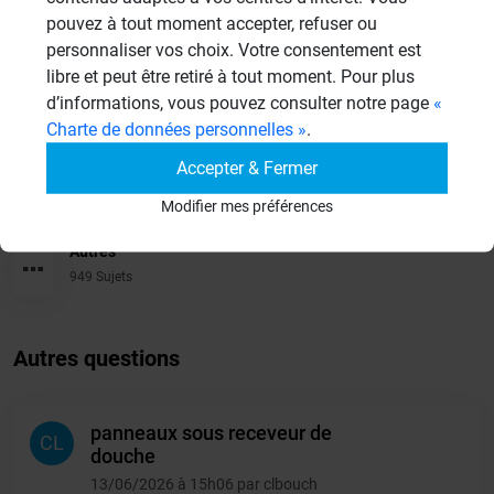
pouvez à tout moment accepter, refuser ou
Cabines de hammam
personnaliser vos choix. Votre consentement est
26 Sujets
libre et peut être retiré à tout moment. Pour plus
d’informations, vous pouvez consulter notre page
«
Systèmes de panneaux à carreler
Charte de données personnelles »
.
1206 Sujets
Accepter & Fermer
Aménagement Agencement
Modifier mes préférences
21 Sujets
Autres
949 Sujets
Autres questions
panneaux sous receveur de
CL
douche
13/06/2026 à 15h06 par clbouch