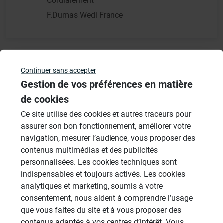
Cordialement
F.Dumas Wedi France
Continuer sans accepter
Résultats - page 1 (1 résultats au total)
Gestion de vos préférences en matière
de cookies
Ce site utilise des cookies et autres traceurs pour
Veuillez vous
connecter
pour répondre à ce sujet
assurer son bon fonctionnement, améliorer votre
navigation, mesurer l’audience, vous proposer des
Sujets
contenus multimédias et des publicités
personnalisées. Les cookies techniques sont
indispensables et toujours activés. Les cookies
Revêtement Finition
analytiques et marketing, soumis à votre
19 Sujets
consentement, nous aident à comprendre l’usage
Douches à l'Italienne
que vous faites du site et à vous proposer des
1485 Sujets
contenus adaptés à vos centres d’intérêt. Vous