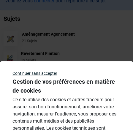
Veuillez vous
connecter
pour répondre à ce sujet
Sujets
Aménagement Agencement
21 Sujets
Revêtement Finition
19 Sujets
Douches à l'Italienne
Continuer sans accepter
1485 Sujets
Gestion de vos préférences en matière
de cookies
Cabines de hammam
Ce site utilise des cookies et autres traceurs pour
26 Sujets
assurer son bon fonctionnement, améliorer votre
Systèmes de panneaux à carreler
navigation, mesurer l’audience, vous proposer des
1206 Sujets
contenus multimédias et des publicités
personnalisées. Les cookies techniques sont
Autres