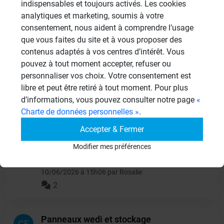
indispensables et toujours activés. Les cookies
949 Sujets
analytiques et marketing, soumis à votre
consentement, nous aident à comprendre l’usage
que vous faites du site et à vous proposer des
Autres questions
contenus adaptés à vos centres d’intérêt. Vous
pouvez à tout moment accepter, refuser ou
personnaliser vos choix. Votre consentement est
panneaux sous receveur de
CL
libre et peut être retiré à tout moment. Pour plus
douche
d’informations, vous pouvez consulter notre page
«
13/06/2026 à 15h06 par clbouch
Charte de données personnelles »
.
2
Accepter & Fermer
Modifier mes préférences
isolation d'un garde-
RO
manger
10/06/2026 à 15h06 par Rosalie
2
Panneaux wedi et stockage
CE