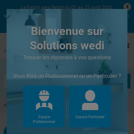
X
Le forum sera fermé du 01 au 23 août 2026.
Nous aurons le plaisir de vous retrouver dès le lundi 24 août.
Bienvenue sur
Solutions wedi
Trouver les réponses à vos questions
Se connecter
Vous êtes un Professionnel ou un Particulier ?
Accueil
Forums
Autres
Joint cadre de grille
Espace
Espace Particulier
Professionnel
Jeand0
G