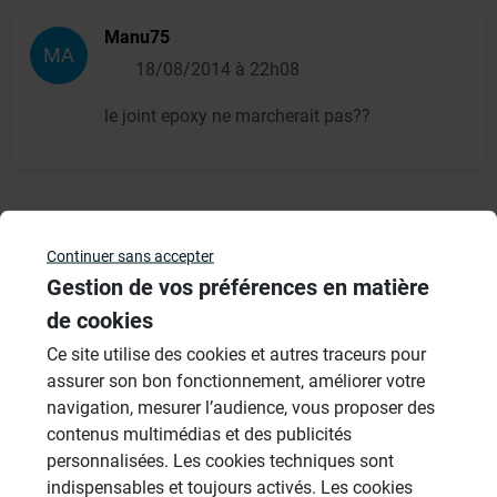
Manu75
MA
18/08/2014 à 22h08
le joint epoxy ne marcherait pas??
Administrateur
AD
Continuer sans accepter
19/08/2014 à 08h08
Gestion de vos préférences en matière
Bonjour,
de cookies
Ce site utilise des cookies et autres traceurs pour
Pour une liason avec du bois il est préférable
assurer son bon fonctionnement, améliorer votre
navigation, mesurer l’audience, vous proposer des
d'utiliser un joint souple
contenus multimédias et des publicités
personnalisées. Les cookies techniques sont
Cordialement,
indispensables et toujours activés. Les cookies