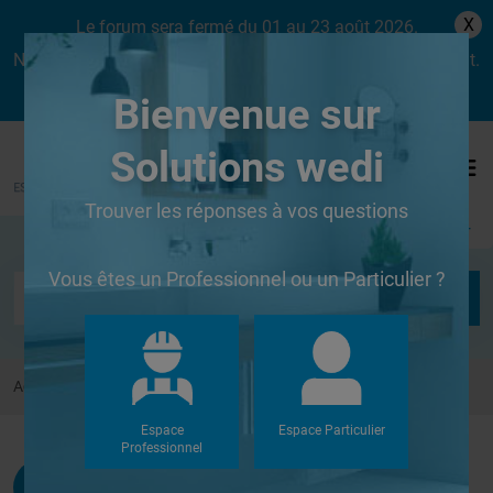
X
Le forum sera fermé du 01 au 23 août 2026.
Nous aurons le plaisir de vous retrouver dès le lundi 24 août.
Bienvenue sur
Solutions wedi
Trouver les réponses à vos questions
Se connecter
Vous êtes un Professionnel ou un Particulier ?
Accueil
Forums
Autres
joint
Espace
Espace Particulier
Professionnel
Manu75
G