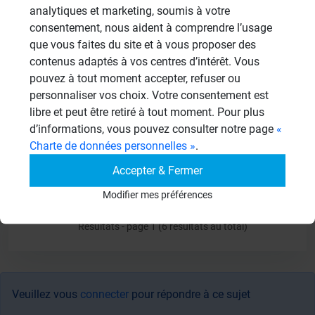
analytiques et marketing, soumis à votre
consentement, nous aident à comprendre l’usage
Francis Dumas, Wedi France
que vous faites du site et à vous proposer des
contenus adaptés à vos centres d’intérêt. Vous
pouvez à tout moment accepter, refuser ou
personnaliser vos choix. Votre consentement est
Manu75
MA
libre et peut être retiré à tout moment. Pour plus
19/08/2014 à 19h08
d’informations, vous pouvez consulter notre page
«
Charte de données personnelles »
.
ok merci beaucoup!
Accepter & Fermer
Modifier mes préférences
Résultats - page 1 (6 résultats au total)
Veuillez vous
connecter
pour répondre à ce sujet