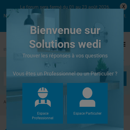
X
Le forum sera fermé du 01 au 23 août 2026.
Nous aurons le plaisir de vous retrouver dès le lundi 24 août.
Bienvenue sur
Solutions wedi
Trouver les réponses à vos questions
Se connecter
Vous êtes un Professionnel ou un Particulier ?
Accueil
Forums
Autres
Isolation Terrasse dessus piece chauffée
Espace
Espace Particulier
Professionnel