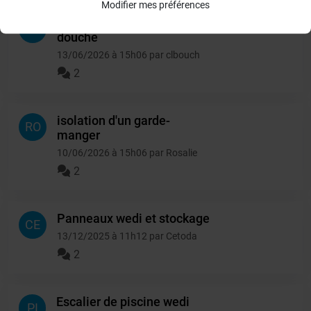
Modifier mes préférences
panneaux sous receveur de
CL
douche
13/06/2026 à 15h06 par clbouch
2
isolation d'un garde-
RO
manger
10/06/2026 à 15h06 par Rosalie
2
Panneaux wedi et stockage
CE
13/12/2025 à 11h12 par Cetoda
2
Escalier de piscine wedi
PI