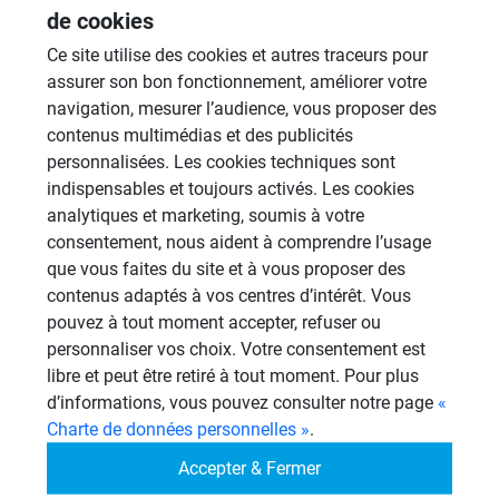
de cookies
26 Sujets
Ce site utilise des cookies et autres traceurs pour
Systèmes de panneaux à carreler
assurer son bon fonctionnement, améliorer votre
1206 Sujets
navigation, mesurer l’audience, vous proposer des
contenus multimédias et des publicités
Aménagement Agencement
personnalisées. Les cookies techniques sont
21 Sujets
indispensables et toujours activés. Les cookies
Revêtement Finition
analytiques et marketing, soumis à votre
19 Sujets
consentement, nous aident à comprendre l’usage
que vous faites du site et à vous proposer des
Douches à l'Italienne
contenus adaptés à vos centres d’intérêt. Vous
1485 Sujets
pouvez à tout moment accepter, refuser ou
personnaliser vos choix. Votre consentement est
Autres
libre et peut être retiré à tout moment. Pour plus
949 Sujets
d’informations, vous pouvez consulter notre page
«
Charte de données personnelles »
.
Autres questions
Accepter & Fermer