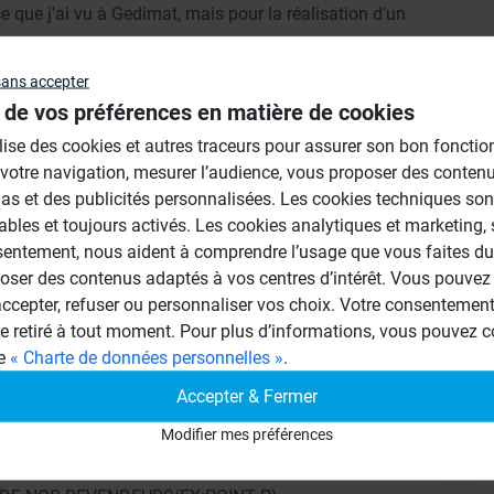
e que j'ai vu à Gedimat, mais pour la réalisation d'un
Au
sans accepter
 de vos préférences en matière de cookies
ilise des cookies et autres traceurs pour assurer son bon foncti
 votre navigation, mesurer l’audience, vous proposer des conten
as et des publicités personnalisées. Les cookies techniques son
ables et toujours activés. Les cookies analytiques et marketing,
sentement, nous aident à comprendre l’usage que vous faites du 
oser des contenus adaptés à vos centres d’intérêt. Vous pouvez 
cepter, refuser ou personnaliser vos choix. Votre consentement 
re retiré à tout moment. Pour plus d’informations, vous pouvez c
ge
« Charte de données personnelles »
.
Accepter & Fermer
QUE,IL FAUT UTILISER UN PANNEAU
MAXI ENTRE 2 JAMBAGES : 120 CM.
Modifier mes préférences
US POUVEZ DEMANDER UNE