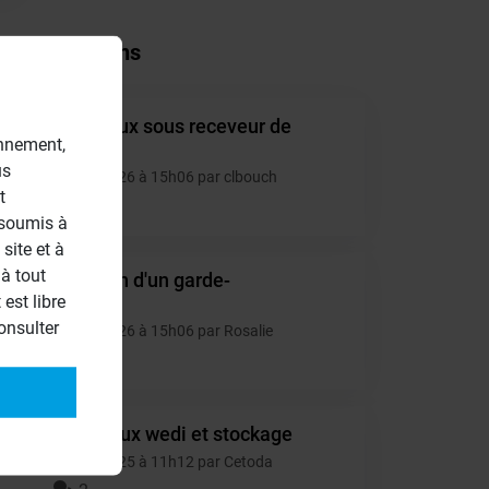
tres questions
panneaux sous receveur de
CL
onnement,
douche
us
13/06/2026 à 15h06 par clbouch
t
2
 soumis à
site et à
à tout
isolation d'un garde-
RO
est libre
manger
onsulter
10/06/2026 à 15h06 par Rosalie
2
Panneaux wedi et stockage
CE
13/12/2025 à 11h12 par Cetoda