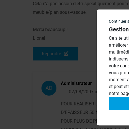
Cela n'a pas besoin d'êtrr spécifiquement pour c
meuble/plan sous-vasque.
Continuer 
Gestion
Merci beaucoup !
Ce site ut
Lionel
améliorer
multimédi
Répondre
indispens
votre con
vous prop
moment ac
Administrateur
et peut êt
AD
02/08/2007 à 16h08
notre pa
POUR REALISER UN MEUBLE VAS
D'EPAISSEUR 50 MM. DISTANCE 
POUR PLUS DE PRECISIONS VO