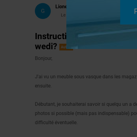
Lionelm
G
Le 27/07/2007 à 21h07
Instructions/Plan de réal
wedi?
Autres
Bonjour,
J'ai vu un meuble sous vasque dans les magazi
ensuite.
Débutant, je souhaiterai savoir si quelqu un a de
photos si possible (mais pas indispensable) pou
difficulté éventuelle.