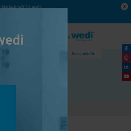
X
dès le lundi 24 août.
wedi
Se connecter