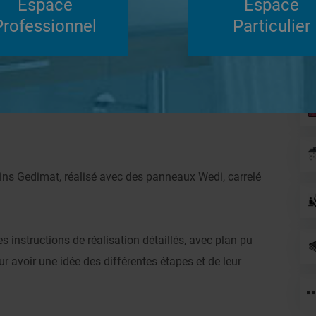
Espace
Espace
Su
Professionnel
Particulier
Répondre
isation de meuble sous vasque
ns Gedimat, réalisé avec des panneaux Wedi, carrelé
s instructions de réalisation détaillés, avec plan pu
r avoir une idée des différentes étapes et de leur