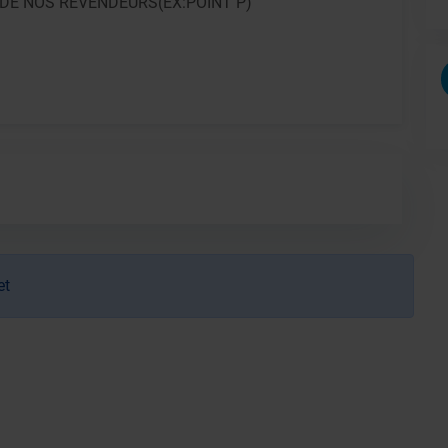
DE NOS REVENDEURS(EX:POINT P)
et