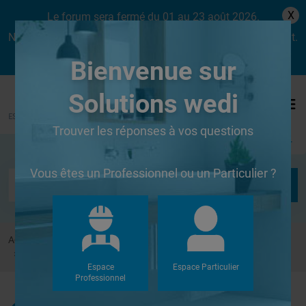
X
Le forum sera fermé du 01 au 23 août 2026.
Nous aurons le plaisir de vous retrouver dès le lundi 24 août.
Bienvenue sur
Solutions wedi
Trouver les réponses à vos questions
Se connecter
Vous êtes un Professionnel ou un Particulier ?
Accueil
Forums
Autres
Fixer étagère dans meuble vasque en WEDI
Espace
Espace Particulier
Professionnel