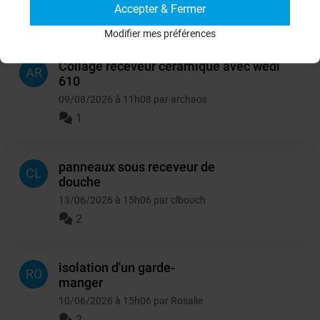
Accepter & Fermer
Autres questions
Modifier mes préférences
Collage receveur céramique avec wedi
AR
610
09/08/2026 à 11h08 par archaos
1
panneaux sous receveur de
CL
douche
13/06/2026 à 15h06 par clbouch
2
isolation d'un garde-
RO
manger
10/06/2026 à 15h06 par Rosalie
2