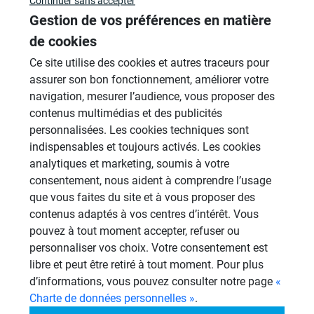
Continuer sans accepter
Gestion de vos préférences en matière
Revêtement Finition
de cookies
19 Sujets
Ce site utilise des cookies et autres traceurs pour
assurer son bon fonctionnement, améliorer votre
Douches à l'Italienne
navigation, mesurer l’audience, vous proposer des
1485 Sujets
contenus multimédias et des publicités
Cabines de hammam
personnalisées. Les cookies techniques sont
26 Sujets
indispensables et toujours activés. Les cookies
analytiques et marketing, soumis à votre
Systèmes de panneaux à carreler
consentement, nous aident à comprendre l’usage
1206 Sujets
que vous faites du site et à vous proposer des
contenus adaptés à vos centres d’intérêt. Vous
Aménagement Agencement
pouvez à tout moment accepter, refuser ou
21 Sujets
personnaliser vos choix. Votre consentement est
libre et peut être retiré à tout moment. Pour plus
Autres
d’informations, vous pouvez consulter notre page
«
950 Sujets
Charte de données personnelles »
.