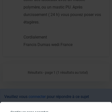
polymère, ou un mastic PU. Après
durcissement ( 24 h) vous pouvez poser vos
étagères.
Cordialement
Francis Dumas wedi France
Résultats - page 1 (1 résultats au total)
Veuillez vous
connecter
pour répondre à ce sujet
Sujets