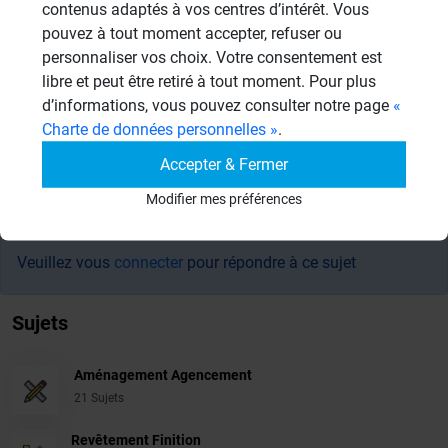
contenus adaptés à vos centres d’intérêt. Vous
Cordialement,
pouvez à tout moment accepter, refuser ou
Francis Dumas wedi France
personnaliser vos choix. Votre consentement est
libre et peut être retiré à tout moment. Pour plus
d’informations, vous pouvez consulter notre page
«
Charte de données personnelles »
.
Accepter & Fermer
Résultats - page 1 (3 résultats au total)
Modifier mes préférences
Veuillez vous
connecter
pour répondre à ce sujet
Sujets
Aménagement Agencement
21 Sujets
Revêtement Finition