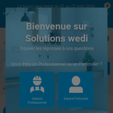
X
Le forum sera fermé du 01 au 23 août 2026.
Nous aurons le plaisir de vous retrouver dès le lundi 24 août.
Bienvenue sur
Solutions wedi
Trouver les réponses à vos questions
Se connecter
Vous êtes un Professionnel ou un Particulier ?
Accueil
Forums
Autres
Fixation Sèche serviette
Espace
Espace Particulier
Professionnel
Rikurama
G