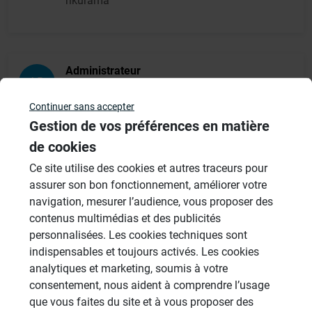
rikurama
Administrateur
AD
22/12/2009 à 17h12
Continuer sans accepter
Bonjour,
Gestion de vos préférences en matière
Vous pouvez utiliser des platines en
de cookies
aggloméré bois/résine qui sont parfaitement
Ce site utilise des cookies et autres traceurs pour
étanches. cet aggloméré se trouve assez
assurer son bon fonctionnement, améliorer votre
navigation, mesurer l’audience, vous proposer des
facilement chez les négociants en bois ou
contenus multimédias et des publicités
en GSB. une épaisseur de 10 à 15 mm suffit
personnalisées. Les cookies techniques sont
amplement. Le collage se fait avec un
indispensables et toujours activés. Les cookies
mastic polymere,une colle époxy ou un
analytiques et marketing, soumis à votre
consentement, nous aident à comprendre l’usage
mastic PU sans solvant.
que vous faites du site et à vous proposer des