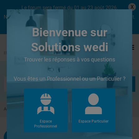
X
Le forum sera fermé du 01 au 23 août 2026.
Nous aurons le plaisir de vous retrouver dès le lundi 24 août.
Bienvenue sur
Solutions wedi
Trouver les réponses à vos questions
Se connecter
Vous êtes un Professionnel ou un Particulier ?
Accueil
Forums
Autres
fabrication siege à carreler
Espace
Espace Particulier
Professionnel
Gallo
G