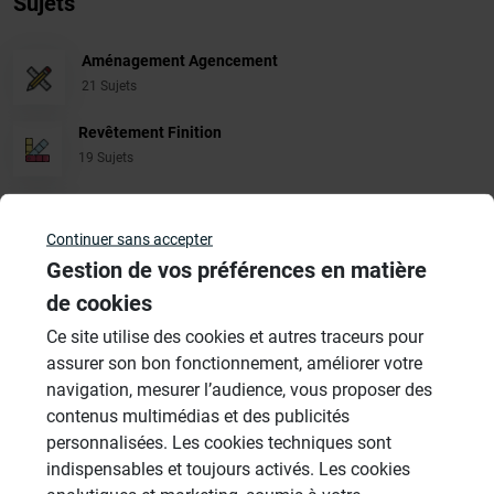
Sujets
Aménagement Agencement
21 Sujets
Revêtement Finition
19 Sujets
Douches à l'Italienne
1485 Sujets
Continuer sans accepter
Gestion de vos préférences en matière
Cabines de hammam
de cookies
26 Sujets
Ce site utilise des cookies et autres traceurs pour
Systèmes de panneaux à carreler
assurer son bon fonctionnement, améliorer votre
1206 Sujets
navigation, mesurer l’audience, vous proposer des
contenus multimédias et des publicités
Autres
personnalisées. Les cookies techniques sont
949 Sujets
indispensables et toujours activés. Les cookies