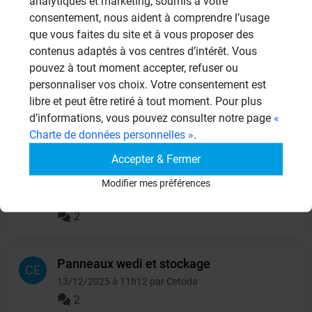
analytiques et marketing, soumis à votre
consentement, nous aident à comprendre l’usage
Autres questions
que vous faites du site et à vous proposer des
contenus adaptés à vos centres d’intérêt. Vous
panneaux sous receveur de
pouvez à tout moment accepter, refuser ou
CL
douche
personnaliser vos choix. Votre consentement est
libre et peut être retiré à tout moment. Pour plus
13/06/2026 à 15h06 par clbouch
d’informations, vous pouvez consulter notre page
«
2
Charte de données personnelles »
.
Accepter & Fermer
isolation d'un garde-
RO
manger
Modifier mes préférences
10/06/2026 à 15h06 par Rosalie
2
Panneaux wedi et stockage
CE
13/12/2025 à 11h12 par Cetoda
2