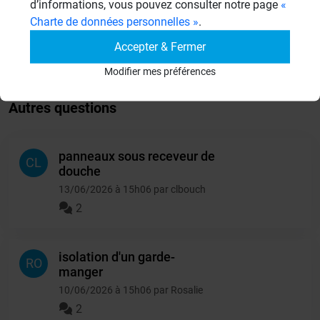
d’informations, vous pouvez consulter notre page
«
19 Sujets
Charte de données personnelles »
.
Autres
Accepter & Fermer
949 Sujets
Modifier mes préférences
Autres questions
panneaux sous receveur de
CL
douche
13/06/2026 à 15h06 par clbouch
2
isolation d'un garde-
RO
manger
10/06/2026 à 15h06 par Rosalie
2