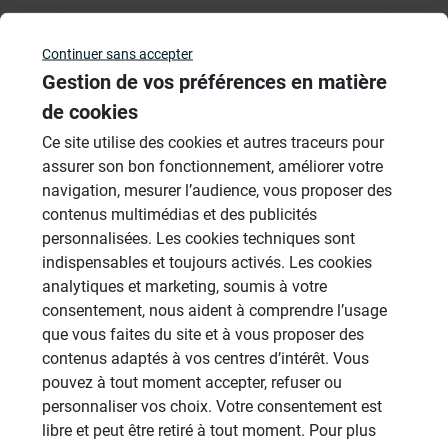
Continuer sans accepter
Veuillez vous
connecter
pour répondre à ce sujet
Gestion de vos préférences en matière
de cookies
Sujets
Ce site utilise des cookies et autres traceurs pour
assurer son bon fonctionnement, améliorer votre
Douches à l'Italienne
navigation, mesurer l’audience, vous proposer des
1485 Sujets
contenus multimédias et des publicités
personnalisées. Les cookies techniques sont
Cabines de hammam
indispensables et toujours activés. Les cookies
26 Sujets
analytiques et marketing, soumis à votre
Systèmes de panneaux à carreler
consentement, nous aident à comprendre l’usage
1206 Sujets
que vous faites du site et à vous proposer des
contenus adaptés à vos centres d’intérêt. Vous
Aménagement Agencement
pouvez à tout moment accepter, refuser ou
21 Sujets
personnaliser vos choix. Votre consentement est
libre et peut être retiré à tout moment. Pour plus
Revêtement Finition