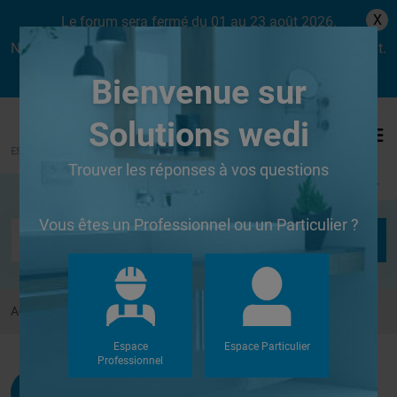
X
Le forum sera fermé du 01 au 23 août 2026.
Nous aurons le plaisir de vous retrouver dès le lundi 24 août.
Bienvenue sur
Solutions wedi
Trouver les réponses à vos questions
Se connecter
Vous êtes un Professionnel ou un Particulier ?
Accueil
Forums
Autres
Etanchéité et mosaïque
Espace
Espace Particulier
Professionnel
Ugnon
G