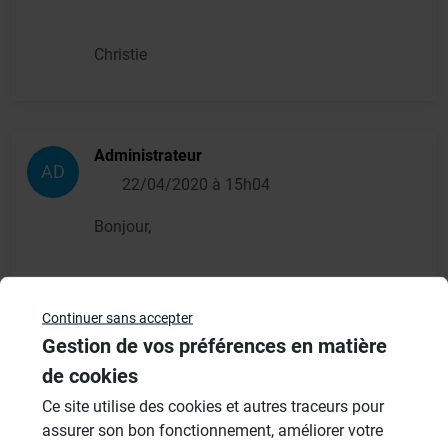
Christie
Administrateur
AD
22/04/2020 à 15h04
Bonjour,
vous pouvez directement coller nos produits
sur supports au mastic polymère 610
Continuer sans accepter
Gestion de vos préférences en matière
de cookies
Cordialement,
Ce site utilise des cookies et autres traceurs pour
Patrick Vayssie, Wedi France
assurer son bon fonctionnement, améliorer votre