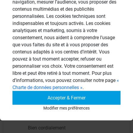
navigation, mesurer l’audience, vous proposer des
contenus multimédias et des publicités
personnalisées. Les cookies techniques sont
Christie
CH
indispensables et toujours activés. Les cookies
22/04/2020 à 16h04
analytiques et marketing, soumis à votre
consentement, nous aident à comprendre l’usage
Bonjour,
que vous faites du site et à vous proposer des
contenus adaptés à vos centres d’intérêt. Vous
Pourriez-vous me répondre à cette question
pouvez à tout moment accepter, refuser ou
? La bibliothèque (pas une simple étagère
personnaliser vos choix. Votre consentement est
libre et peut être retiré à tout moment. Pour plus
décorative) dans ce matériau est-elle
d’informations, vous pouvez consulter notre page
«
capable de porter livres et Vynil ?
Charte de données personnelles »
.
Accepter & Fermer
Dans l'attente de votre nouveau retour, avant
Modifier mes préférences
de me lancer...
Bien cordialement