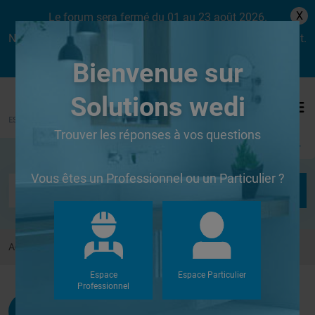
X
Le forum sera fermé du 01 au 23 août 2026.
Nous aurons le plaisir de vous retrouver dès le lundi 24 août.
Bienvenue sur
Solutions wedi
Trouver les réponses à vos questions
Se connecter
Vous êtes un Professionnel ou un Particulier ?
Accueil
Forums
Autres
Etagères
Espace
Espace Particulier
Professionnel
Christie
G