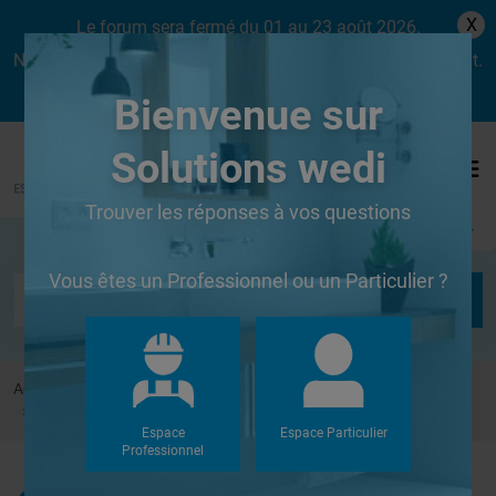
X
Le forum sera fermé du 01 au 23 août 2026.
Nous aurons le plaisir de vous retrouver dès le lundi 24 août.
Bienvenue sur
Solutions wedi
Trouver les réponses à vos questions
Se connecter
Vous êtes un Professionnel ou un Particulier ?
Accueil
Forums
Autres
epaisseur minimale de plaque wedi pour carrelage
Espace
Espace Particulier
Professionnel