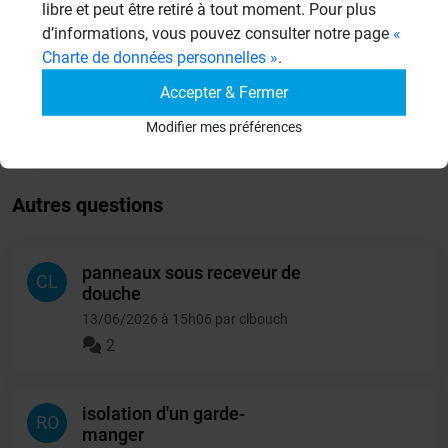
26 Sujets
libre et peut être retiré à tout moment. Pour plus
d’informations, vous pouvez consulter notre page
«
Systèmes de panneaux à carreler
Charte de données personnelles »
.
1206 Sujets
Accepter & Fermer
Autres
Modifier mes préférences
949 Sujets
Autres questions
panneaux sous receveur de
CL
douche
13/06/2026 à 15h06 par clbouch
2
isolation d'un garde-
RO
manger