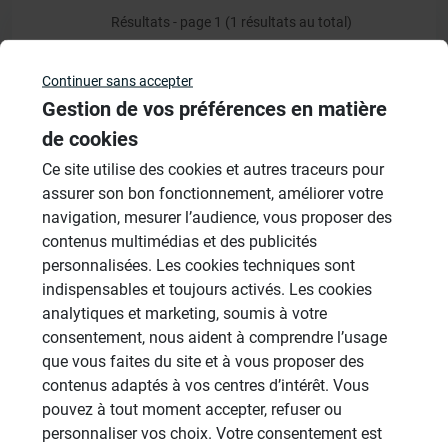
Résultats - page 1 (1 résultats au total)
Continuer sans accepter
Gestion de vos préférences en matière
Veuillez vous
connecter
pour répondre à ce sujet
de cookies
Ce site utilise des cookies et autres traceurs pour
Sujets
assurer son bon fonctionnement, améliorer votre
navigation, mesurer l’audience, vous proposer des
Aménagement Agencement
contenus multimédias et des publicités
21 Sujets
personnalisées. Les cookies techniques sont
indispensables et toujours activés. Les cookies
Revêtement Finition
analytiques et marketing, soumis à votre
19 Sujets
consentement, nous aident à comprendre l’usage
que vous faites du site et à vous proposer des
Douches à l'Italienne
contenus adaptés à vos centres d’intérêt. Vous
1485 Sujets
pouvez à tout moment accepter, refuser ou
Cabines de hammam
personnaliser vos choix. Votre consentement est