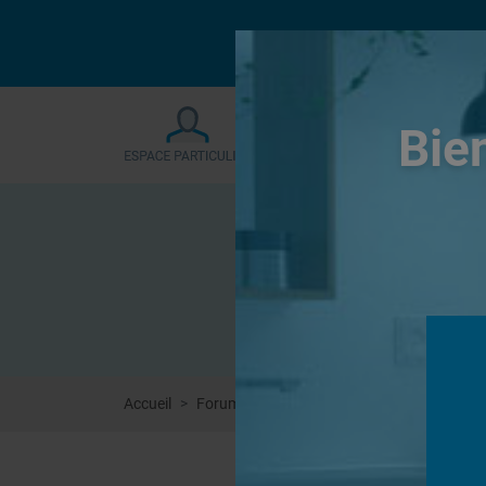
Le forum sera fermé
Bie
Accueil
Forums
Autres
Deterioration cadre p