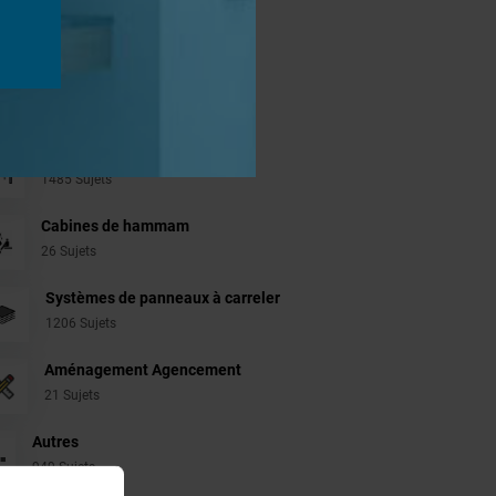
jets
Revêtement Finition
19 Sujets
Douches à l'Italienne
1485 Sujets
Cabines de hammam
26 Sujets
Systèmes de panneaux à carreler
1206 Sujets
Aménagement Agencement
21 Sujets
Autres
949 Sujets