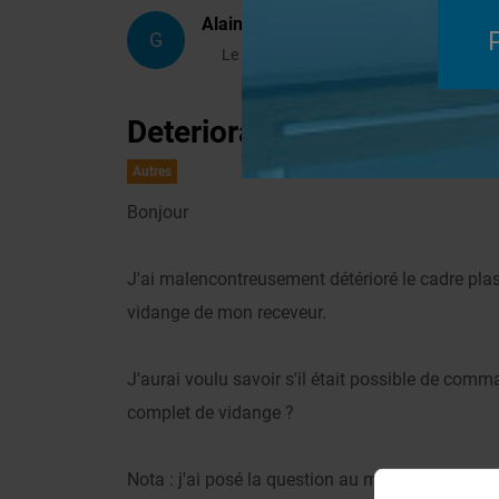
Alain35
G
Le 26/03/2011 à 10h03
Deterioration cadre plasti
Autres
Bonjour
J'ai malencontreusement détérioré le cadre plast
vidange de mon receveur.
J'aurai voulu savoir s'il était possible de com
complet de vidange ?
Nota : j'ai posé la question au magasin, auprès 