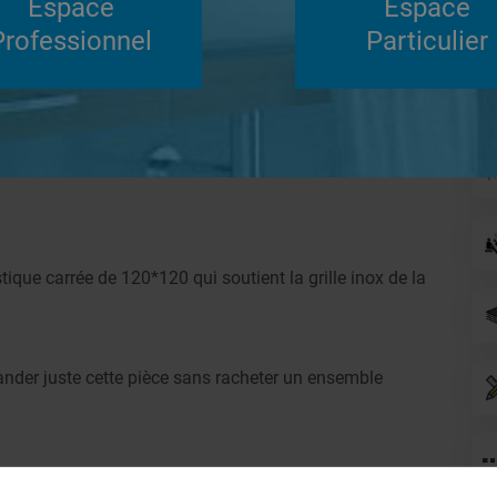
Espace
Espace
Su
Professionnel
Particulier
Répondre
que support grille d'écoulement
ique carrée de 120*120 qui soutient la grille inox de la
mander juste cette pièce sans racheter un ensemble
duquel je l'avais acheté, mais ils n'ont pas su me