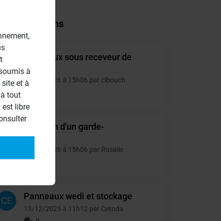
tres questions
onnement,
us
panneaux sous receveur de
t
CL
douche
 soumis à
13/06/2026 à 15h06 par clbouch
site et à
2
à tout
est libre
onsulter
isolation d'un garde-
RO
manger
10/06/2026 à 15h06 par Rosalie
2
Panneaux wedi et stockage
CE
13/12/2025 à 11h12 par Cetoda