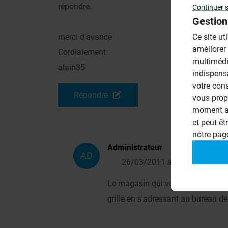
répondre.
Continuer 
Gestion
Ce site ut
merci d'avance
améliorer
Cordialement
multimédi
alain35
indispens
votre con
Répondre
vous prop
moment ac
et peut êt
notre pa
Administrateur
AD
26/03/2011 à 17h03
Le magasin qui vous a vendu le r
grille en s'adressant au bureau 