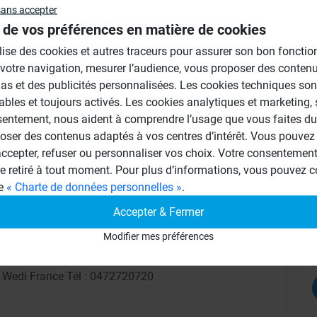
sans accepter
 de vos préférences en matière de cookies
Au
ilise des cookies et autres traceurs pour assurer son bon foncti
 votre navigation, mesurer l’audience, vous proposer des conten
as et des publicités personnalisées. Les cookies techniques son
ables et toujours activés. Les cookies analytiques et marketing,
sentement, nous aident à comprendre l’usage que vous faites du 
oser des contenus adaptés à vos centres d’intérêt. Vous pouvez 
cepter, refuser ou personnaliser vos choix. Votre consentement 
re retiré à tout moment. Pour plus d’informations, vous pouvez c
ge
« Charte de données personnelles »
.
Accepter & Fermer
Modifier mes préférences
eceveur peut commander le cadre de la
de Wedi France Tél : 0472720720