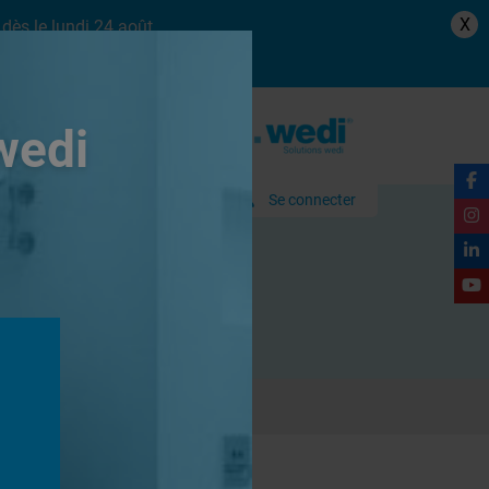
X
dès le lundi 24 août.
wedi
Se connecter