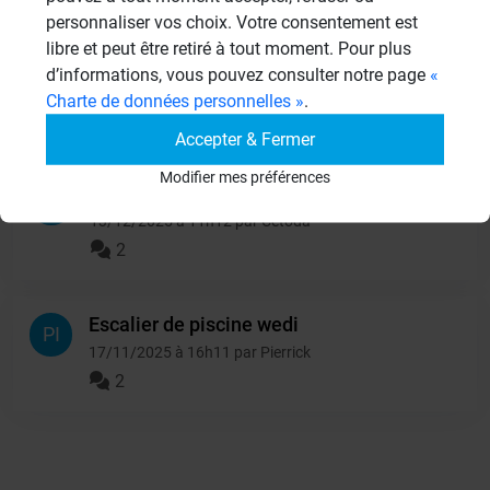
personnaliser vos choix. Votre consentement est
isolation d'un garde-
libre et peut être retiré à tout moment. Pour plus
RO
manger
d’informations, vous pouvez consulter notre page
«
10/06/2026 à 15h06 par Rosalie
Charte de données personnelles »
.
2
Accepter & Fermer
Modifier mes préférences
Panneaux wedi et stockage
CE
13/12/2025 à 11h12 par Cetoda
2
Escalier de piscine wedi
PI
17/11/2025 à 16h11 par Pierrick
2