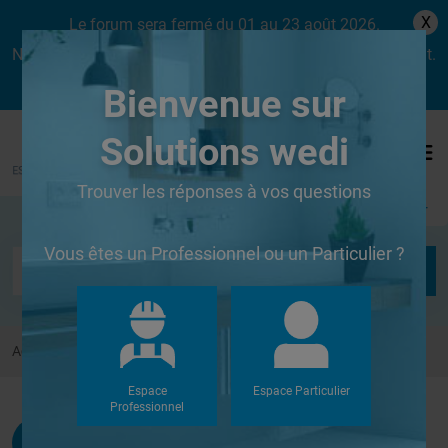
X
Le forum sera fermé du 01 au 23 août 2026.
Nous aurons le plaisir de vous retrouver dès le lundi 24 août.
Bienvenue sur
Solutions wedi
Trouver les réponses à vos questions
Se connecter
Vous êtes un Professionnel ou un Particulier ?
Accueil
Forums
Autres
Dale de sol
Espace
Espace Particulier
Professionnel
Administrateur
G