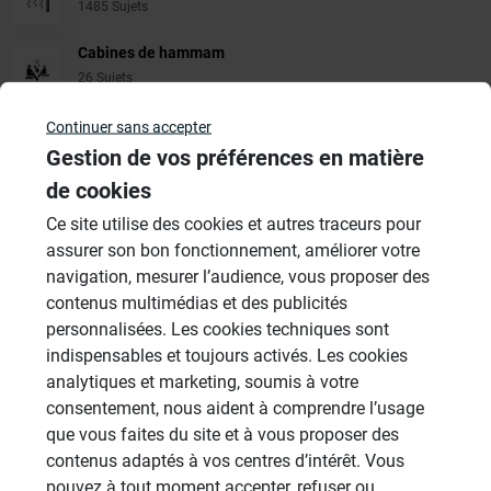
1485 Sujets
Cabines de hammam
26 Sujets
Systèmes de panneaux à carreler
Continuer sans accepter
1206 Sujets
Gestion de vos préférences en matière
de cookies
Autres
Ce site utilise des cookies et autres traceurs pour
949 Sujets
assurer son bon fonctionnement, améliorer votre
navigation, mesurer l’audience, vous proposer des
Autres questions
contenus multimédias et des publicités
personnalisées. Les cookies techniques sont
indispensables et toujours activés. Les cookies
panneaux sous receveur de
analytiques et marketing, soumis à votre
CL
douche
consentement, nous aident à comprendre l’usage
13/06/2026 à 15h06 par clbouch
que vous faites du site et à vous proposer des
2
contenus adaptés à vos centres d’intérêt. Vous
pouvez à tout moment accepter, refuser ou