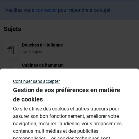
Veuillez vous
connecter
pour répondre à ce sujet
Sujets
Douches à l'Italienne
1485 Sujets
Cabines de hammam
26 Sujets
Continuer sans accepter
Systèmes de panneaux à carreler
Gestion de vos préférences en matière
1206 Sujets
de cookies
Aménagement Agencement
Ce site utilise des cookies et autres traceurs pour
21 Sujets
assurer son bon fonctionnement, améliorer votre
navigation, mesurer l’audience, vous proposer des
Revêtement Finition
contenus multimédias et des publicités
19 Sujets
personnalisées. Les cookies techniques sont