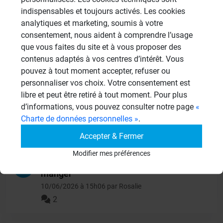
indispensables et toujours activés. Les cookies
Autres
analytiques et marketing, soumis à votre
949 Sujets
consentement, nous aident à comprendre l’usage
que vous faites du site et à vous proposer des
Autres questions
contenus adaptés à vos centres d’intérêt. Vous
pouvez à tout moment accepter, refuser ou
personnaliser vos choix. Votre consentement est
panneaux sous receveur de
libre et peut être retiré à tout moment. Pour plus
CL
douche
d’informations, vous pouvez consulter notre page
«
13/06/2026 à 15h06 par clbouch
Charte de données personnelles »
.
2
Accepter & Fermer
Modifier mes préférences
isolation d'un garde-
RO
manger
10/06/2026 à 15h06 par Rosalie
2