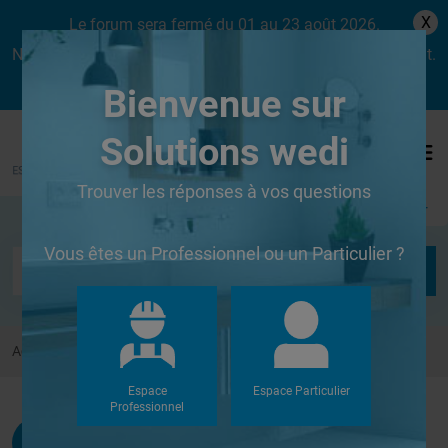
X
Le forum sera fermé du 01 au 23 août 2026.
Nous aurons le plaisir de vous retrouver dès le lundi 24 août.
Bienvenue sur
Solutions wedi
Trouver les réponses à vos questions
Se connecter
Vous êtes un Professionnel ou un Particulier ?
Accueil
Forums
Autres
coller Wedi sur bati WC
Espace
Espace Particulier
Professionnel
Dujack
G