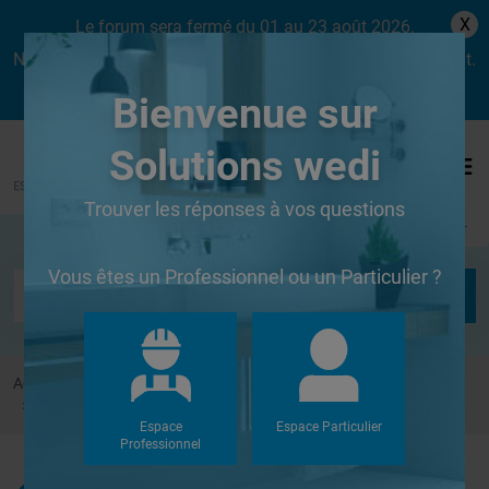
X
Le forum sera fermé du 01 au 23 août 2026.
Nous aurons le plaisir de vous retrouver dès le lundi 24 août.
Bienvenue sur
Solutions wedi
Trouver les réponses à vos questions
Se connecter
Vous êtes un Professionnel ou un Particulier ?
Accueil
Forums
Autres
Coller plaque de wedi sur jambage en Siporex ?
Espace
Espace Particulier
Professionnel