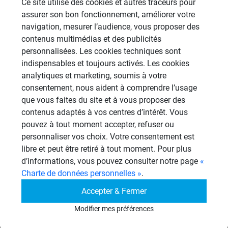
Ce site utilise des cookies et autres traceurs pour
assurer son bon fonctionnement, améliorer votre
Aménagement Agencement
navigation, mesurer l’audience, vous proposer des
21 Sujets
contenus multimédias et des publicités
Revêtement Finition
personnalisées. Les cookies techniques sont
19 Sujets
indispensables et toujours activés. Les cookies
analytiques et marketing, soumis à votre
Douches à l'Italienne
consentement, nous aident à comprendre l’usage
1485 Sujets
que vous faites du site et à vous proposer des
contenus adaptés à vos centres d’intérêt. Vous
Autres
pouvez à tout moment accepter, refuser ou
949 Sujets
personnaliser vos choix. Votre consentement est
libre et peut être retiré à tout moment. Pour plus
d’informations, vous pouvez consulter notre page
«
Autres questions
Charte de données personnelles »
.
Accepter & Fermer
panneaux sous receveur de
CL
Modifier mes préférences
douche
13/06/2026 à 15h06 par clbouch