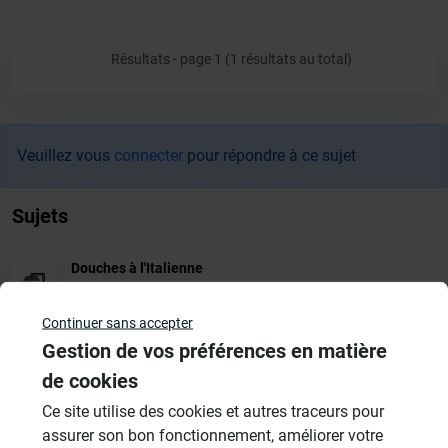
Résultats - page 1 (1 résultats au total)
Veuillez vous
connecter
pour répondre à ce sujet
Sujets
Douches à l'Italienne
1485 Sujets
Continuer sans accepter
Cabines de hammam
Gestion de vos préférences en matière
26 Sujets
de cookies
Systèmes de panneaux à carreler
Ce site utilise des cookies et autres traceurs pour
1206 Sujets
assurer son bon fonctionnement, améliorer votre