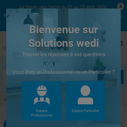
X
Le forum sera fermé du 01 au 23 août 2026.
Nous aurons le plaisir de vous retrouver dès le lundi 24 août.
Bienvenue sur
Solutions wedi
Trouver les réponses à vos questions
Se connecter
Vous êtes un Professionnel ou un Particulier ?
Accueil
Forums
Autres
coller de la fibre de verre sur Wedi
Espace
Espace Particulier
Professionnel
Francis
G