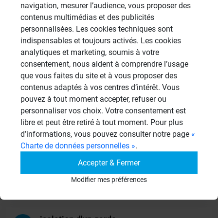
navigation, mesurer l’audience, vous proposer des
Aménagement Agencement
contenus multimédias et des publicités
21 Sujets
personnalisées. Les cookies techniques sont
Revêtement Finition
indispensables et toujours activés. Les cookies
19 Sujets
analytiques et marketing, soumis à votre
consentement, nous aident à comprendre l’usage
Autres
que vous faites du site et à vous proposer des
949 Sujets
contenus adaptés à vos centres d’intérêt. Vous
pouvez à tout moment accepter, refuser ou
personnaliser vos choix. Votre consentement est
Autres questions
libre et peut être retiré à tout moment. Pour plus
d’informations, vous pouvez consulter notre page
«
Charte de données personnelles »
.
panneaux sous receveur de
CL
douche
Accepter & Fermer
13/06/2026 à 15h06 par clbouch
Modifier mes préférences
2