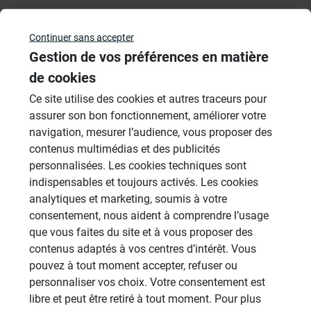
Continuer sans accepter
Veuillez vous
connecter
pour répondre à ce sujet
Gestion de vos préférences en matière
de cookies
Sujets
Ce site utilise des cookies et autres traceurs pour
assurer son bon fonctionnement, améliorer votre
Revêtement Finition
navigation, mesurer l’audience, vous proposer des
19 Sujets
contenus multimédias et des publicités
personnalisées. Les cookies techniques sont
Douches à l'Italienne
indispensables et toujours activés. Les cookies
1485 Sujets
analytiques et marketing, soumis à votre
Cabines de hammam
consentement, nous aident à comprendre l’usage
26 Sujets
que vous faites du site et à vous proposer des
contenus adaptés à vos centres d’intérêt. Vous
Systèmes de panneaux à carreler
pouvez à tout moment accepter, refuser ou
1206 Sujets
personnaliser vos choix. Votre consentement est
libre et peut être retiré à tout moment. Pour plus
Aménagement Agencement