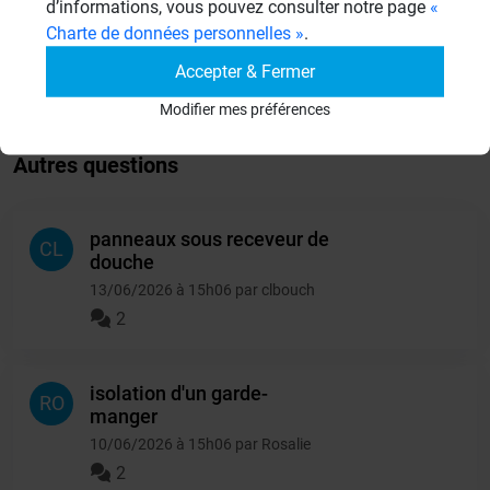
d’informations, vous pouvez consulter notre page
«
21 Sujets
Charte de données personnelles »
.
Autres
Accepter & Fermer
949 Sujets
Modifier mes préférences
Autres questions
panneaux sous receveur de
CL
douche
13/06/2026 à 15h06 par clbouch
2
isolation d'un garde-
RO
manger
10/06/2026 à 15h06 par Rosalie
2