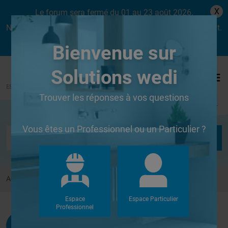
X
Le forum sera fermé du 01 au 23 août 2026.
Nous aurons le plaisir de vous retrouver dès le lundi 24 août.
Bienvenue sur
Solutions wedi
Trouver les réponses à vos questions
Se connecter
Vous êtes un Professionnel ou un Particulier ?
Accueil
Forums
Autres
Colle WEDI
Espace
Espace Particulier
Professionnel
Joinman
G