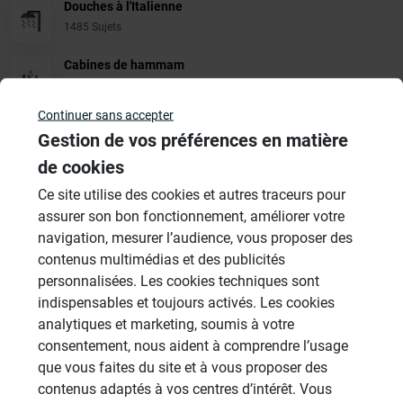
Douches à l'Italienne
1485 Sujets
Cabines de hammam
26 Sujets
Continuer sans accepter
Systèmes de panneaux à carreler
Gestion de vos préférences en matière
1206 Sujets
de cookies
Autres
Ce site utilise des cookies et autres traceurs pour
949 Sujets
assurer son bon fonctionnement, améliorer votre
navigation, mesurer l’audience, vous proposer des
contenus multimédias et des publicités
Autres questions
personnalisées. Les cookies techniques sont
indispensables et toujours activés. Les cookies
analytiques et marketing, soumis à votre
panneaux sous receveur de
CL
consentement, nous aident à comprendre l’usage
douche
que vous faites du site et à vous proposer des
13/06/2026 à 15h06 par clbouch
contenus adaptés à vos centres d’intérêt. Vous
2