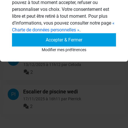
pouvez à tout moment accepter, refuser ou
personnaliser vos choix. Votre consentement est
libre et peut être retiré à tout moment. Pour plus
isolation d'un garde-
RO
d’informations, vous pouvez consulter notre page
«
manger
Charte de données personnelles »
.
10/06/2026 à 15h06 par Rosalie
2
Accepter & Fermer
Modifier mes préférences
Panneaux wedi et stockage
CE
13/12/2025 à 11h12 par Cetoda
2
Escalier de piscine wedi
PI
17/11/2025 à 16h11 par Pierrick
2