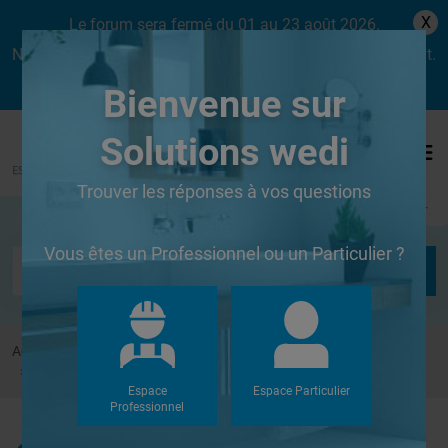
X
Le forum sera fermé du 01 au 23 août 2026.
Nous aurons le plaisir de vous retrouver dès le lundi 24 août.
Bienvenue sur
Solutions wedi
Trouver les réponses à vos questions
Se connecter
Vous êtes un Professionnel ou un Particulier ?
Accueil
Forums
Autres
colle et joint pour pose de pierrs naturelles
Espace
Espace Particulier
Professionnel