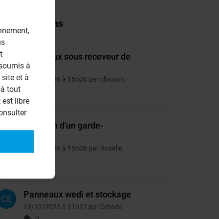
tres questions
onnement,
us
t
panneaux sous receveur de
CL
 soumis à
douche
site et à
13/06/2026 à 15h06 par clbouch
à tout
2
est libre
onsulter
isolation d'un garde-
RO
manger
10/06/2026 à 15h06 par Rosalie
2
Panneaux wedi et stockage
CE
13/12/2025 à 11h12 par Cetoda