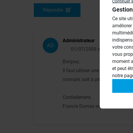
Continuer 
Gestion
Répondre
Ce site ut
améliorer
multimédi
indispens
Administrateur
AD
votre con
01/07/2009 à 16h07
vous prop
moment ac
Bonjour,
et peut êt
Il faut utiliser une colle à carrela
notre pa
normale, soit à prise rapide.
Cordialement,
Francis Dumas wedi France,