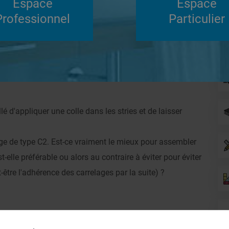
Espace
Espace
Su
Professionnel
Particulier
Répondre
llé d'appliquer une colle dans les stries et de laisser
age de type C2. Est-ce vraiment le mieux pour assembler
-elle préférable ou alors au contraire à éviter pour éviter
t-être l'adhérence des carrelages par la suite) ?