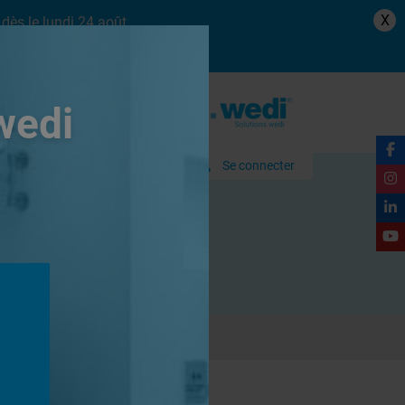
X
dès le lundi 24 août.
wedi
Se connecter