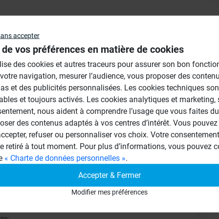
Au
sans accepter
 de vos préférences en matière de cookies
ilise des cookies et autres traceurs pour assurer son bon foncti
 votre navigation, mesurer l’audience, vous proposer des conten
as et des publicités personnalisées. Les cookies techniques son
ables et toujours activés. Les cookies analytiques et marketing,
sentement, nous aident à comprendre l’usage que vous faites du 
oser des contenus adaptés à vos centres d’intérêt. Vous pouvez 
cepter, refuser ou personnaliser vos choix. Votre consentement 
re retiré à tout moment. Pour plus d’informations, vous pouvez c
ge
« Charte de données personnelles »
.
Accepter & Fermer
filcuté ce poids.
Modifier mes préférences
fenêtre à la dimension des briques de verre,
re;