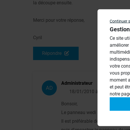
la découpe ensuite.
Merci pour votre réponse,
Continuer 
Gestion
Cyril
Ce site ut
améliorer
multimédi
Répondre
indispens
votre con
vous prop
moment ac
Administrateur
et peut êt
AD
18/01/2010 à 18h01
notre pa
Bonsoir,
Le panneau wedi supporte sans dif
Il est préférable de découper une 
puis d'encastrer le panneau de ver