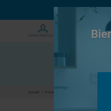
Le forum sera fermé
Bie
Accueil
Forums
Autres
cloison avec fenêtre 