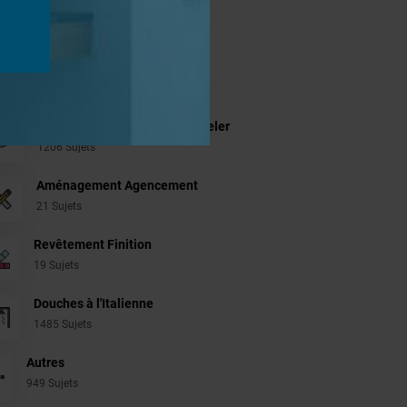
jets
Cabines de hammam
26 Sujets
Systèmes de panneaux à carreler
1206 Sujets
Aménagement Agencement
21 Sujets
Revêtement Finition
19 Sujets
Douches à l'Italienne
1485 Sujets
Autres
949 Sujets