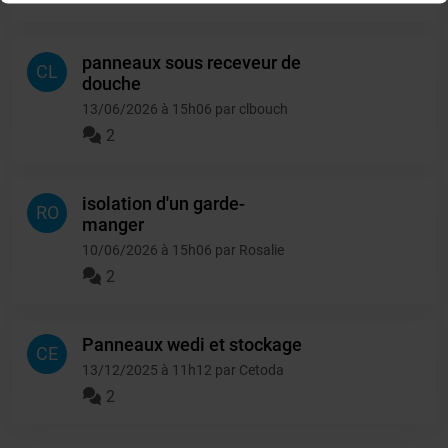
panneaux sous receveur de
CL
douche
13/06/2026 à 15h06 par clbouch
2
isolation d'un garde-
RO
manger
10/06/2026 à 15h06 par Rosalie
2
Panneaux wedi et stockage
CE
13/12/2025 à 11h12 par Cetoda
2