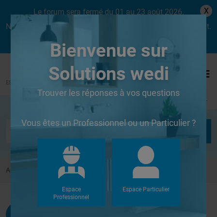
X
Le forum sera fermé du 01 au 23 août 2026.
Nous aurons le plaisir de vous retrouver dès le lundi 24 août.
Bienvenue sur
Solutions wedi
Trouver les réponses à vos questions
Se connecter
Vous êtes un Professionnel ou un Particulier ?
Accueil
Forums
Autres
carrelage sol sur isolant de 20 mm
Espace
Espace Particulier
Professionnel
Administrateur
G