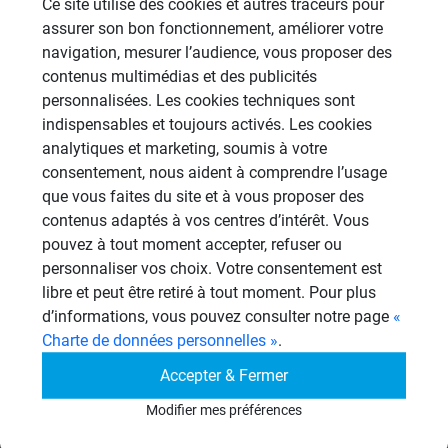
Ce site utilise des cookies et autres traceurs pour
Revêtement Finition
assurer son bon fonctionnement, améliorer votre
19 Sujets
navigation, mesurer l’audience, vous proposer des
contenus multimédias et des publicités
Douches à l'Italienne
personnalisées. Les cookies techniques sont
1486 Sujets
indispensables et toujours activés. Les cookies
Cabines de hammam
analytiques et marketing, soumis à votre
26 Sujets
consentement, nous aident à comprendre l’usage
que vous faites du site et à vous proposer des
Autres
contenus adaptés à vos centres d’intérêt. Vous
950 Sujets
pouvez à tout moment accepter, refuser ou
personnaliser vos choix. Votre consentement est
libre et peut être retiré à tout moment. Pour plus
Autres questions
d’informations, vous pouvez consulter notre page
«
Charte de données personnelles »
.
Collage receveur céramique avec wedi
Accepter & Fermer
AR
610
Modifier mes préférences
09/08/2026 à 11h08 par archaos
1