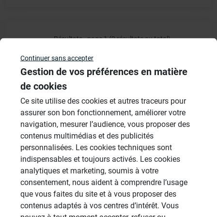
Résultats - page 1 (2 résultats au total)
Continuer sans accepter
Gestion de vos préférences en matière
de cookies
Veuillez vous
connecter
pour répondre à ce sujet
Ce site utilise des cookies et autres traceurs pour
assurer son bon fonctionnement, améliorer votre
Sujets
navigation, mesurer l’audience, vous proposer des
contenus multimédias et des publicités
Douches à l'Italienne
personnalisées. Les cookies techniques sont
1485 Sujets
indispensables et toujours activés. Les cookies
analytiques et marketing, soumis à votre
Cabines de hammam
consentement, nous aident à comprendre l’usage
26 Sujets
que vous faites du site et à vous proposer des
Systèmes de panneaux à carreler
contenus adaptés à vos centres d’intérêt. Vous
1206 Sujets