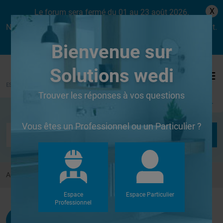
X
Le forum sera fermé du 01 au 23 août 2026.
Nous aurons le plaisir de vous retrouver dès le lundi 24 août.
Bienvenue sur
Solutions wedi
Trouver les réponses à vos questions
Se connecter
Vous êtes un Professionnel ou un Particulier ?
Accueil
Forums
Autres
assemblage entre les plaque
Espace
Espace Particulier
Professionnel
Bestel
G