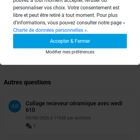
pouvez à tout moment accepter, refuser ou
personnaliser vos choix. Votre consentement est
Aménagement Agencement
libre et peut être retiré à tout moment. Pour plus
21 Sujets
d’informations, vous pouvez consulter notre page
«
Charte de données personnelles »
.
Revêtement Finition
19 Sujets
Accepter & Fermer
Modifier mes préférences
Autres
950 Sujets
Autres questions
Collage receveur céramique avec wedi
AR
610
09/08/2026 à 11h08 par archaos
1