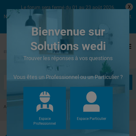
X
Le forum sera fermé du 01 au 23 août 2026.
Nous aurons le plaisir de vous retrouver dès le lundi 24 août.
Bienvenue sur
Solutions wedi
Trouver les réponses à vos questions
Se connecter
Vous êtes un Professionnel ou un Particulier ?
Accueil
Forums
Cabines de hammam
panneaux pare-vapeur
Espace
Espace Particulier
Professionnel