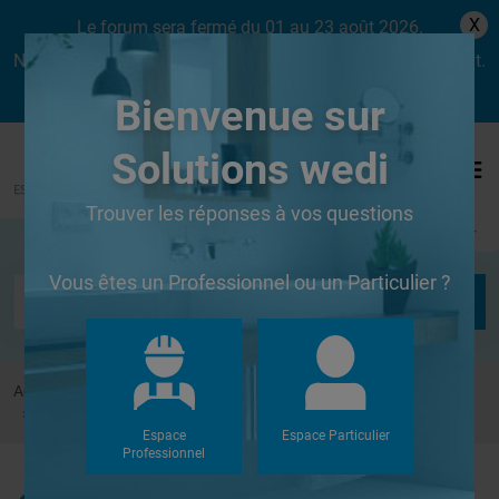
X
Le forum sera fermé du 01 au 23 août 2026.
Nous aurons le plaisir de vous retrouver dès le lundi 24 août.
Bienvenue sur
Solutions wedi
Trouver les réponses à vos questions
Se connecter
Vous êtes un Professionnel ou un Particulier ?
Accueil
Forums
Cabines de hammam
Étancheité panneaux OSB
Espace
Espace Particulier
Professionnel