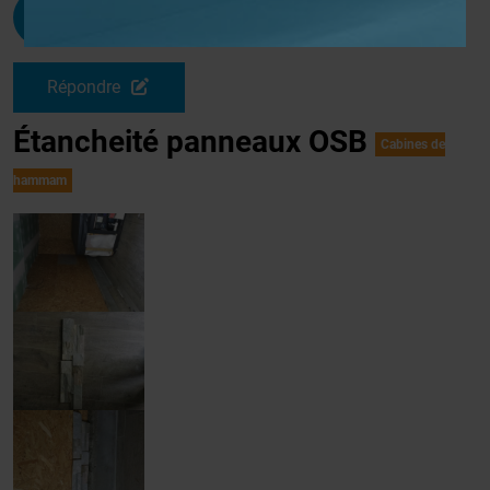
Sds33
G
Le 10/06/2017 à 20h06
Répondre
Étancheité panneaux OSB
Cabines de
hammam