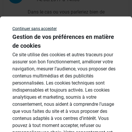
Dans le cas ou vous parleriez bien de
hammam puisque vous évoquez la
Continuer sans accepter
génération d'humidité ,
Gestion de vos préférences en matière
de cookies
Il est possible d'utiliser des panneaux wedi
Ce site utilise des cookies et autres traceurs pour
collés sur support bois ( avec primaire de
assurer son bon fonctionnement, améliorer votre
collage spécial bois).
navigation, mesurer l’audience, vous proposer des
Ces panneaux vont être collés avec une colle
contenus multimédias et des publicités
personnalisées. Les cookies techniques sont
C2.
indispensables et toujours activés. Les cookies
analytiques et marketing, soumis à votre
Dans un hammam la migration de vapeur
consentement, nous aident à comprendre l’usage
est telle que l'on doit traiter nos panneaux en
que vous faites du site et à vous proposer des
contenus adaptés à vos centres d’intérêt. Vous
surface à la résine époxy ( panneaux wedi
pouvez à tout moment accepter, refuser ou
vapor) , ou carreler avec une mosaïque