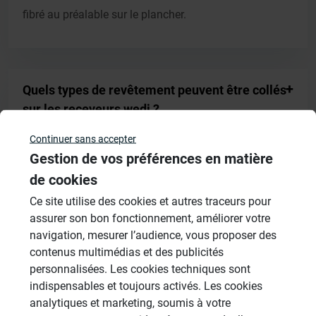
fibré au préalable sur le plancher.
Quels types de revêtement peuvent être collés
sur les receveurs wedi ?
Continuer sans accepter
Gestion de vos préférences en matière
Résultats - page 3 (12 résultats au total)
de cookies
Ce site utilise des cookies et autres traceurs pour
1
2
3
assurer son bon fonctionnement, améliorer votre
navigation, mesurer l’audience, vous proposer des
contenus multimédias et des publicités
personnalisées. Les cookies techniques sont
indispensables et toujours activés. Les cookies
Autres catégories
analytiques et marketing, soumis à votre