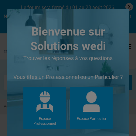
X
Le forum sera fermé du 01 au 23 août 2026.
Nous aurons le plaisir de vous retrouver dès le lundi 24 août.
Bienvenue sur
Solutions wedi
Trouver les réponses à vos questions
Se connecter
Vous êtes un Professionnel ou un Particulier ?
Accueil
FAQs
Receveurs à carreler
Espace
Espace Particulier
Professionnel
FAQs : Receveurs à