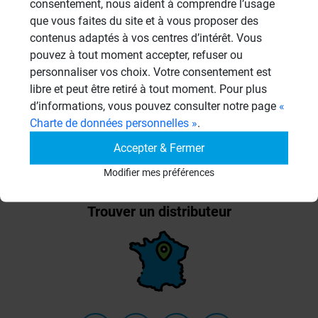
consentement, nous aident à comprendre l’usage
Agencements avec panneaux
5
que vous faites du site et à vous proposer des
Panneaux à carreler
21
contenus adaptés à vos centres d’intérêt. Vous
pouvez à tout moment accepter, refuser ou
Revêtements gamme Top
5
personnaliser vos choix. Votre consentement est
libre et peut être retiré à tout moment. Pour plus
d’informations, vous pouvez consulter notre page
«
Charte de données personnelles »
.
Accepter & Fermer
Modifier mes préférences
Trouver un distributeur